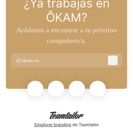
¿Ya trabajas en
ÔKAM?
Ayúdanos a encontrar a tu próximo
compañero/a.
@okam.es
Iniciar se
Employer branding
de Teamtailor