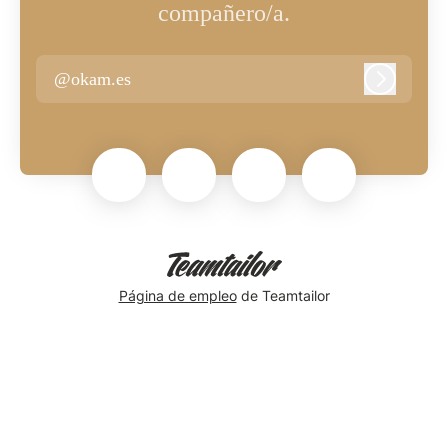
compañero/a.
@okam.es
Iniciar se
Página de empleo
de Teamtailor